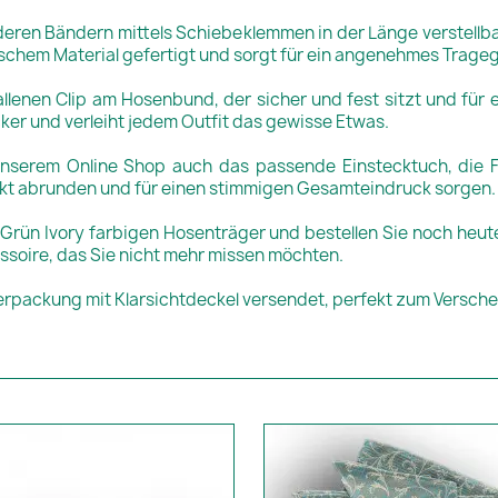
deren Bändern mittels Schiebeklemmen in der Länge verstellb
tischem Material gefertigt und sorgt für ein angenehmes Trageg
llenen Clip am Hosenbund, der sicher und fest sitzt und für e
ker und verleiht jedem Outfit das gewisse Etwas.
 unserem Online Shop auch das passende Einstecktuch, die F
rfekt abrunden und für einen stimmigen Gesamteindruck sorgen.
rün Ivory farbigen Hosenträger und bestellen Sie noch heute
essoire, das Sie nicht mehr missen möchten.
erpackung mit Klarsichtdeckel versendet, perfekt zum Versc