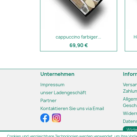
cappuccino farbiger...
H
69,90 €
Unternehmen
Infor
Impressum
Versa
Zahlu
unser Ladengeschäft
Allge
Partner
Gesch
Kontaktieren Sie uns via Email
Wider
Daten
Wide
Cookies und vergleichbare Technologien werden verwendet, um Ihre Vorli