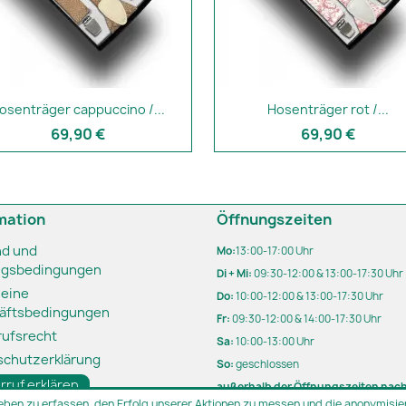
osenträger cappuccino /...
Hosenträger rot /...
69,90 €
69,90 €
mation
Öffnungszeiten
nd und
Mo:
13:00-17:00 Uhr
ngsbedingungen
Di + Mi:
09:30-12:00 & 13:00-17:30 Uhr
meine
Do:
10:00-12:00 & 13:00-17:30 Uhr
äftsbedingungen
Fr:
09:30-12:00 & 14:00-17:30 Uhr
rufsrecht
Sa:
10:00-13:00 Uhr
schutzerklärung
So:
geschlossen
rruf erklären
außerhalb der Öffnungszeiten nac
eben zu erfassen, den Erfolg unserer Aktionen zu messen und die anonymisier
Terminvereinbarung