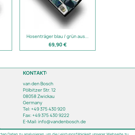
Hosenträger blau / grün aus...
69,90 €
KONTAKT:
van den Bosch
Pölbitzer Str. 12
08058 Zwickau
Germany
Tel:
+49 375 430 920
Fax:
+49 375 430 9222
E-Mail:
info@vandenbosch.de
h
ten Daten zu analysieren, um die Leistungsfähigkeit unserer Webseite zu