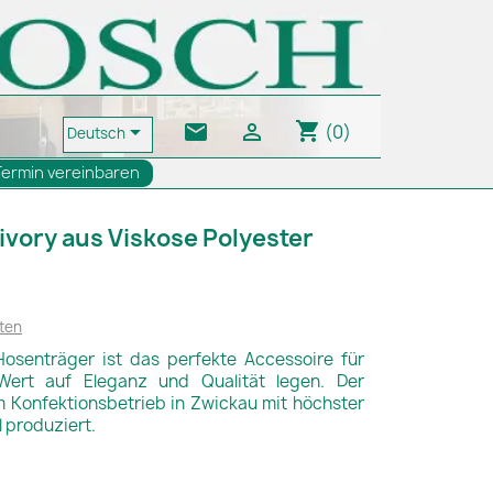
shopping_cart
email


(0)
Deutsch
Termin vereinbaren
ivory aus Viskose Polyester
ten
Hosenträger ist das perfekte Accessoire für
Wert auf Eleganz und Qualität legen. Der
 Konfektionsbetrieb in Zwickau mit höchster
l produziert.