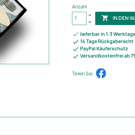
Anzahl

IN DEN 

lieferbar in 1-3 Werktag

14 Tage Rückgaberecht

PayPal Käuferschutz

Versandkostenfrei ab 7
Teilen Sie