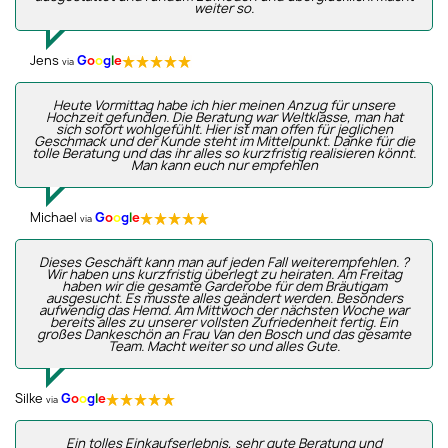
weiter so.
Jens
G
o
o
g
l
e
via
Heute Vormittag habe ich hier meinen Anzug für unsere
Hochzeit gefunden. Die Beratung war Weltklasse, man hat
sich sofort wohlgefühlt. Hier ist man offen für jeglichen
Geschmack und der Kunde steht im Mittelpunkt. Danke für die
tolle Beratung und das ihr alles so kurzfristig realisieren könnt.
Man kann euch nur empfehlen
Michael
G
o
o
g
l
e
via
Dieses Geschäft kann man auf jeden Fall weiterempfehlen. ?
Wir haben uns kurzfristig überlegt zu heiraten. Am Freitag
haben wir die gesamte Garderobe für dem Bräutigam
ausgesucht. Es musste alles geändert werden. Besonders
aufwendig das Hemd. Am Mittwoch der nächsten Woche war
bereits alles zu unserer vollsten Zufriedenheit fertig. Ein
großes Dankeschön an Frau Van den Bosch und das gesamte
Team. Macht weiter so und alles Gute.
Silke
G
o
o
g
l
e
via
Ein tolles Einkaufserlebnis, sehr gute Beratung und