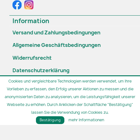
Information
Versand und Zahlungsbedingungen
Allgemeine Geschäftsbedingungen
Widerrufsrecht
Datenschutzerklärung
Cookies und vergleichbare Technologien werden verwendet, um Ihre
Widerruf erklären
Vorlieben zu erfassen, den Erfolg unserer Aktionen zu messen und die
anonymisierten Daten zu analysieren, um die Leistungsfähigkeit unserer
Öffnungszeiten

Webseite zu erhöhen. Durch Anklicken der Schaltfläche "Bestätigung"
lassen Sie die Verwendung von Cookies zu.
© 2026 - van den Bosch | seit 1991 | 30 Jahre+ | Der Herrenausstatter für
mehr Informationen
Bestätigung
besondere Anlässe in Zwickau