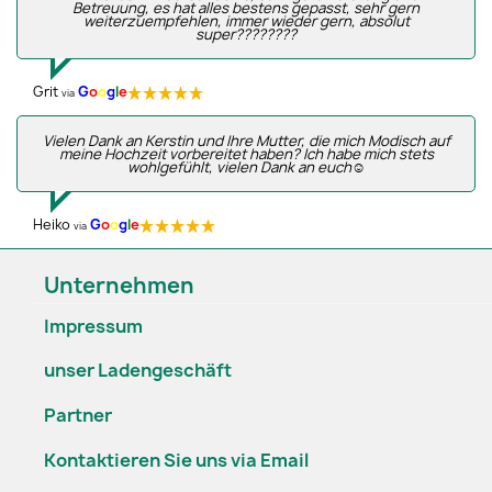
Betreuung, es hat alles bestens gepasst, sehr gern
weiterzuempfehlen, immer wieder gern, absolut
super????????
Grit
G
o
o
g
l
e
via
Vielen Dank an Kerstin und Ihre Mutter, die mich Modisch auf
meine Hochzeit vorbereitet haben? Ich habe mich stets
wohlgefühlt, vielen Dank an euch☺️
Heiko
G
o
o
g
l
e
via
Unternehmen
Impressum
unser Ladengeschäft
Partner
Kontaktieren Sie uns via Email