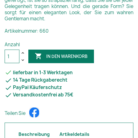
gefertigt, ist sie so strapazierfähig, dass Sie sie bei jeder
Gelegenheit tragen können. Und die gerade Form? Sie
sorgt für einen eleganten Look, der Sie zum wahren
Gentleman macht.
Artikelnummer: 660
Anzahl

IN DEN WARENKORB

lieferbar in 1-3 Werktagen

14 Tage Rückgaberecht

PayPal Käuferschutz

Versandkostenfrei ab 75€
Teilen Sie
Beschreibung
Artikeldetails