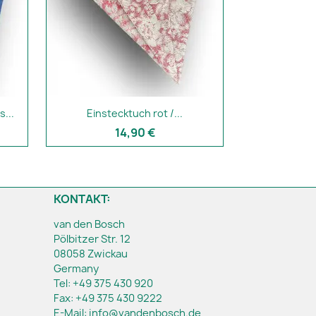
...
Einstecktuch rot /...
14,90 €
KONTAKT:
van den Bosch
Pölbitzer Str. 12
08058 Zwickau
Germany
Tel:
+49 375 430 920
Fax:
+49 375 430 9222
E-Mail:
info@vandenbosch.de