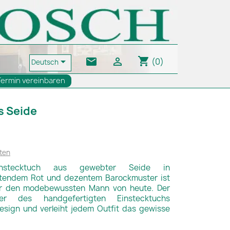
shopping_cart
email


(0)
Deutsch
Termin vereinbaren
s Seide
ten
instecktuch aus gewebter Seide in
tendem Rot und dezentem Barockmuster ist
ür den modebewussten Mann von heute. Der
ter des handgefertigten Einstecktuchs
Design und verleiht jedem Outfit das gewisse