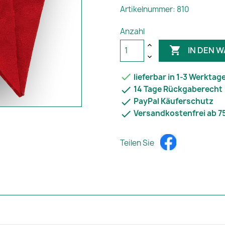
Artikelnummer: 810
Anzahl

IN DEN 

lieferbar in 1-3 Werktag

14 Tage Rückgaberecht

PayPal Käuferschutz

Versandkostenfrei ab 7
Teilen Sie