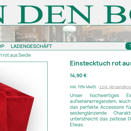
OP
LADENGESCHÄFT
h rot aus Seide
Einstecktuch rot au
14,90 €
inkl. 19% MwSt.
zzgl. Versandkos
Unser hochwertiges E
aufsehenerregendem, leuch
das perfekte Accessoire f
seidenglänzende Charak
unterstreicht das zeitlose 
Etwas.