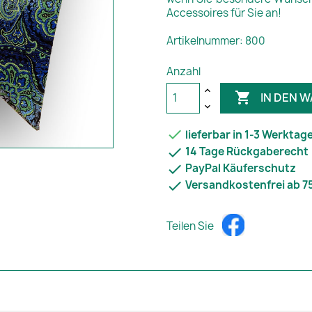
Accessoires für Sie an!
Artikelnummer: 800
Anzahl

IN DEN 

lieferbar in 1-3 Werktag

14 Tage Rückgaberecht

PayPal Käuferschutz

Versandkostenfrei ab 7
Teilen Sie