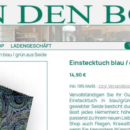
OP
LADENGESCHÄFT
 blau / grün aus Seide
Einstecktuch blau /
14,90 €
inkl. 19% MwSt.
zzgl. Versandkos
Vervollständigen Sie Ihr O
Einstecktuch in blau/grü
gewebter Seide besticht du
lässt jedes Herrenherz höhe
passend zu Ihrem neuen Lieb
Shop auch Fliegen, Krawatt
wenn Sie besondere Wünsche 