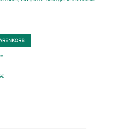
WARENKORB
en
5€