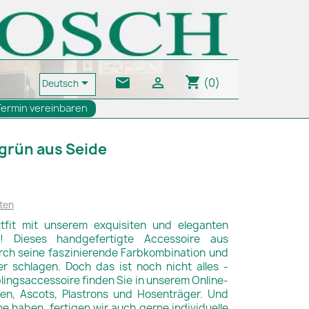
shopping_cart
email


(0)
Deutsch
Termin vereinbaren
 grün aus Seide
ten
utfit mit unserem exquisiten und eleganten
n! Dieses handgefertigte Accessoire aus
rch seine faszinierende Farbkombination und
r schlagen. Doch das ist noch nicht alles -
lingsaccessoire finden Sie in unserem Online-
en, Ascots, Plastrons und Hosenträger. Und
haben, fertigen wir auch gerne individuelle