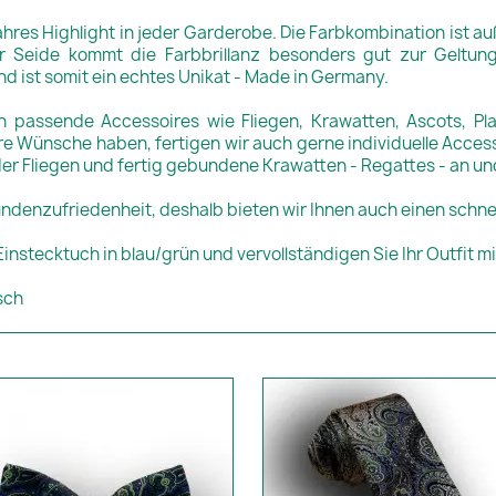
wahres Highlight in jeder Garderobe. Die Farbkombination ist a
 Seide kommt die Farbbrillanz besonders gut zur Geltung. 
nd ist somit ein echtes Unikat - Made in Germany.
 passende Accessoires wie Fliegen, Krawatten, Ascots, Pl
 Wünsche haben, fertigen wir auch gerne individuelle Accesso
nder Fliegen und fertig gebundene Krawatten - Regattes - an u
undenzufriedenheit, deshalb bieten wir Ihnen auch einen schne
nstecktuch in blau/grün und vervollständigen Sie Ihr Outfit m
sch