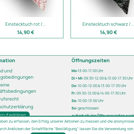
Einstecktuch rot /...
Einstecktuch schwarz /..
14,90 €
14,90 €
mation
Öffnungszeiten
nd und
Mo:
13:00-17:00 Uhr
ngsbedingungen
Di + Mi:
09:30-12:00 & 13:00-17:30 Uhr
meine
Do:
10:00-12:00 & 13:00-17:30 Uhr
äftsbedingungen
Fr:
09:30-12:00 & 14:00-17:30 Uhr
rufsrecht
Sa:
10:00-13:00 Uhr
schutzerklärung
So:
geschlossen
rruf erklären
außerhalb der Öffnungszeiten nac
eben zu erfassen, den Erfolg unserer Aktionen zu messen und die anonymisier
Terminvereinbarung
urch Anklicken der Schaltfläche "Bestätigung" lassen Sie die Verwendung von 
Parken direkt vor unserem Geschäf