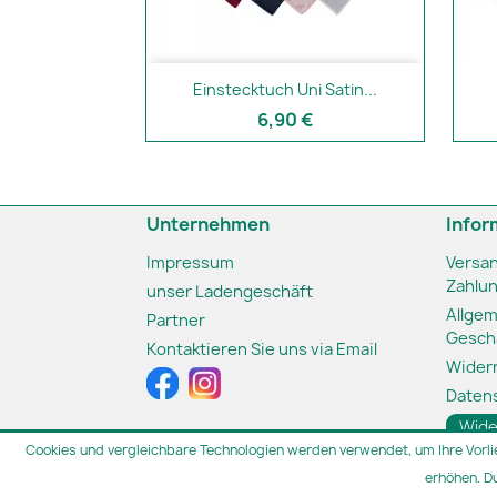
Schnellansicht

Einstecktuch Uni Satin...
+3
6,90 €
Unternehmen
Infor
Impressum
Versa
Zahlu
unser Ladengeschäft
Allge
Partner
Gesch
Kontaktieren Sie uns via Email
Wider
Daten
Wide
Cookies und vergleichbare Technologien werden verwendet, um Ihre Vorli
erhöhen. D