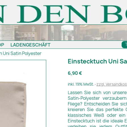
OP
LADENGESCHÄFT
 Uni Satin Polyester
Einstecktuch Uni Sa
6,90 €
inkl. 19% MwSt.
zzgl. Versandkos
Lassen Sie sich von unser
Satin-Polyester verzauber
Fliege? Entscheiden Sie si
kreieren Sie das perfekte O
klassisches Weiß oder ein
Einstecktuch ist die ideale
verleihen sie jedem Outf