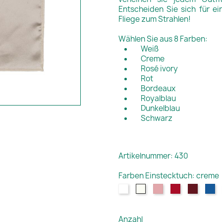
Entscheiden Sie sich für ei
Fliege zum Strahlen!
Wählen Sie aus 8 Farben:
Weiß
Creme
Rosé ivory
Rot
Bordeaux
Royalblau
Dunkelblau
Schwarz
Artikelnummer: 430
Farben Einstecktuch: creme
weiß
creme
rosé
rot
bordea
ro
ivory
Anzahl