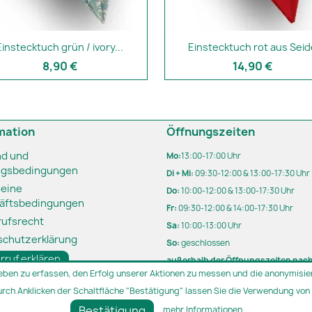
Einstecktuch grün / ivory...
Einstecktuch rot aus Seid
8,90 €
14,90 €
mation
Öffnungszeiten
nd und
Mo:
13:00-17:00 Uhr
ngsbedingungen
Di + Mi:
09:30-12:00 & 13:00-17:30 Uhr
meine
Do:
10:00-12:00 & 13:00-17:30 Uhr
äftsbedingungen
Fr:
09:30-12:00 & 14:00-17:30 Uhr
rufsrecht
Sa:
10:00-13:00 Uhr
schutzerklärung
So:
geschlossen
rruf erklären
außerhalb der Öffnungszeiten nac
eben zu erfassen, den Erfolg unserer Aktionen zu messen und die anonymisier
Terminvereinbarung
urch Anklicken der Schaltfläche "Bestätigung" lassen Sie die Verwendung von 
Parken direkt vor unserem Geschäf
Bestätigung
mehr Informationen