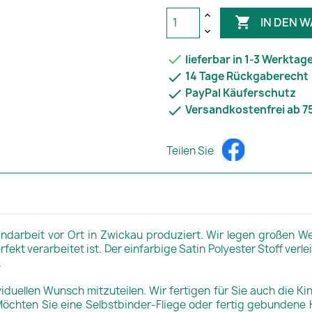

IN DEN 

lieferbar in 1-3 Werktag

14 Tage Rückgaberecht

PayPal Käuferschutz

Versandkostenfrei ab 7
Teilen Sie
andarbeit vor Ort in Zwickau produziert. Wir legen großen W
rfekt verarbeitet ist. Der einfarbige Satin Polyester Stoff ve
.
viduellen Wunsch mitzuteilen. Wir fertigen für Sie auch die Ki
öchten Sie eine Selbstbinder-Fliege oder fertig gebundene K