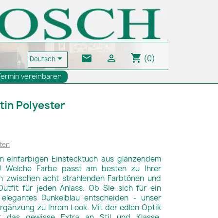
shopping_cart
email


(0)
Deutsch
Termin vereinbaren
tin Polyester
ten
en einfarbigen Einstecktuch aus glänzendem
n! Welche Farbe passt am besten zu Ihrer
ch zwischen acht strahlenden Farbtönen und
utfit für jeden Anlass. Ob Sie sich für ein
 elegantes Dunkelblau entscheiden - unser
 Ergänzung zu Ihrem Look. Mit der edlen Optik
it das gewisse Extra an Stil und Klasse.