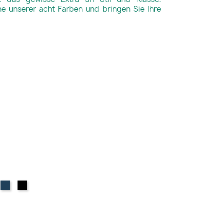
ne unserer acht Farben und bringen Sie Ihre
ux
yalblau
dunkelblau
schwarz